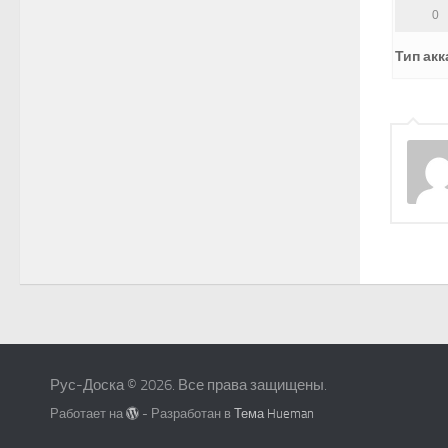
0
Тип акк
Рус-Доска © 2026. Все права защищены.
Работает на
- Разработан в
Тема Hueman