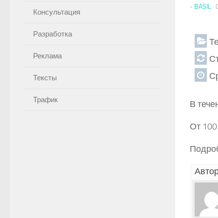
-
BASIL
·
Консультация
Разработка
Т
Реклама
С
Ср
Тексты
Трафик
В тече
От 100
Подроб
Автор