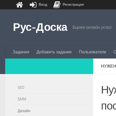
Вход
Регистрация
Перейти к содержимому
Рус-Доска
Биржа онлайн услуг
Задания
Добавить задание
Пользователи
О
НУЖЕН
Ну
SEO
SMM
по
Дизайн