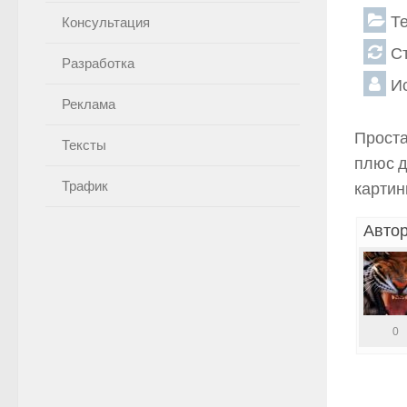
Т
Консультация
С
Разработка
И
Реклама
Проста
Тексты
плюс д
Трафик
картин
Автор
0