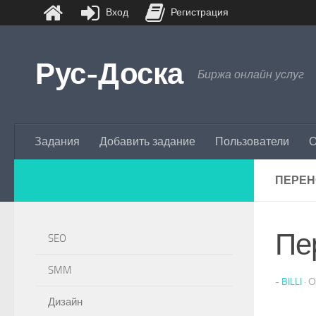
Вход
Регистрация
Перейти к содержимому
Рус-Доска
Биржа онлайн услуг
Задания
Добавить задание
Пользователи
О
ПЕРЕН
Пе
SEO
SMM
-
BILLI
·
Дизайн