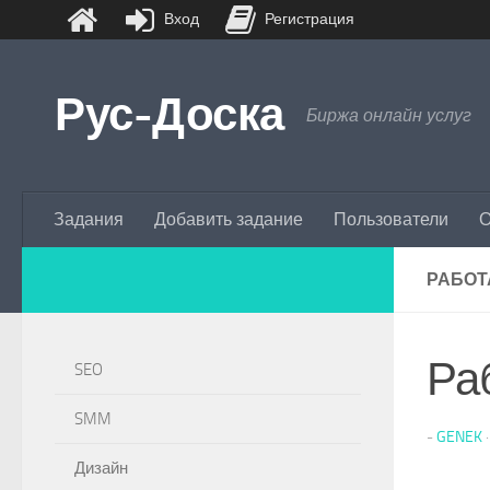
Вход
Регистрация
Перейти к содержимому
Рус-Доска
Биржа онлайн услуг
Задания
Добавить задание
Пользователи
О
РАБОТ
Ра
SEO
SMM
-
GENEK
Дизайн