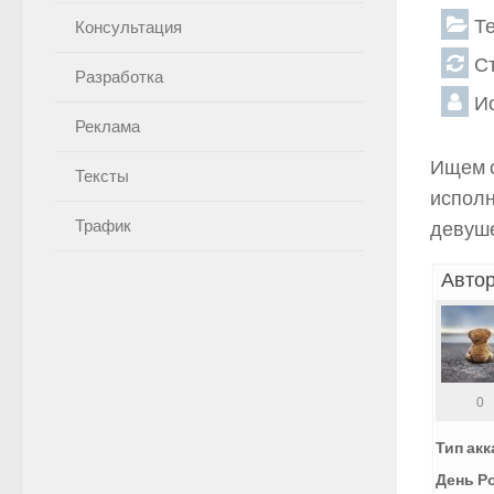
Т
Консультация
С
Разработка
И
Реклама
Ищем с
Тексты
исполн
Трафик
девуше
Автор
0
Тип акк
День Р