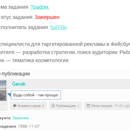
ема задания:
Трафик
татус задания:
Завершен
сполнитель задания:
NaRiNe
пециалиста для таргетированной рекламы в Фейсбук
ителя — разработка стратегии, поиск аудитории. Ра
к — тематика косметология.
 публикации
Genek
Будь собой - так проще!
Комментарии: 0
Публикации: 1
Регистрация: 17-07-20
аунта
:
Заказчик
ождения
:
1998-11-07