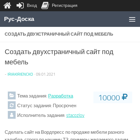
Вход
Регистрация
Перейти к содержимому
Рус-Доска
СОЗДАТЬ ДВУХСТРАНИЧНЫЙ САЙТ ПОД МЕБЕЛЬ
Создать двухстраничный сайт под
мебель
-
IRIAKIRIENCKO
·
09.01.2021
Тема задания:
Разработка
10000
Статус задания:
Просрочен
Исполнитель задания:
stacozlov
Сделать сайт на Вордпресс по продаже мебели разного
калибра, строго по нашему ТЗ, примеры желаемого дадим,