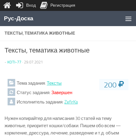
Вход
Регистрация
Перейти к содержимому
Рус-Доска
ТЕКСТЫ, ТЕМАТИКА ЖИВОТНЫЕ
Тексты, тематика животные
-
KOTI-77
·
29.07.2021
Тема задания:
Тексты
200
Статус задания:
Завершен
Исполнитель задания:
ZefirKa
Нужен копирайтер для написания 30 статей на тему
животные, приоритет кошки/собаки. Пишем обо всем —
кормление, дрессура, лечение, разведение и т.д. объем