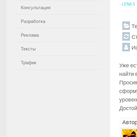
-
LENA S
Консультация
Разработка
Т
Реклама
С
И
Тексты
Трафик
Уже ес
найти 
Просим
сформу
уровен
Достой
Автор