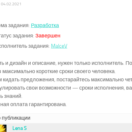
·
04.02.2021
ема задания:
Разработка
татус задания:
Завершен
сполнитель задания:
MalceV
ть и дизайн и описание, нужен только исполнитель. П
в максимально короткие сроки своего человека.
 кидать предложения, постарайтесь максимально че
лировать свои возможности — сроки исполнения, ва
ь знаний.
ная оплата гарантирована.
 публикации
Lena S