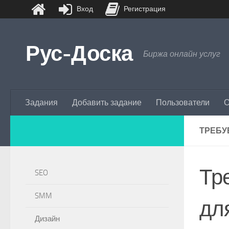
Вход
Регистрация
Перейти к содержимому
Рус-Доска
Биржа онлайн услуг
Задания
Добавить задание
Пользователи
О
ТРЕБУ
Тр
SEO
SMM
для
Дизайн