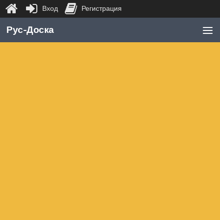
Вход
Регистрация
Перейти к содержимому
Рус-Доска
ЛИЧНЫЙ КАБИНЕТ
md.dodyr
не в сети 5 лет
0
Рейтинг
Опубликованные "Задания"
30.07.21
Требуются Уборщицы(ки) ВАХТА в
0
Московской области
опубликован